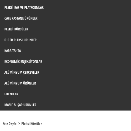
PLEKSI RAF VE PLATFORMLAR
CAFE PASTANE ÜRÜNLERI
PLEKSI KÜRSÜLER
DIĞER PLEKSI ÜRÜNLER
KARA TAHTA
EKONOMIK ENJEKSIYONLAR
ALÜMINYUM ÇERÇEVELER
ALÜMINYUM ÜRÜNLER
FOLYOLAR
MASIF AHŞAP ÜRÜNLER
Ana Sayfa
Pleksi Kürsüler