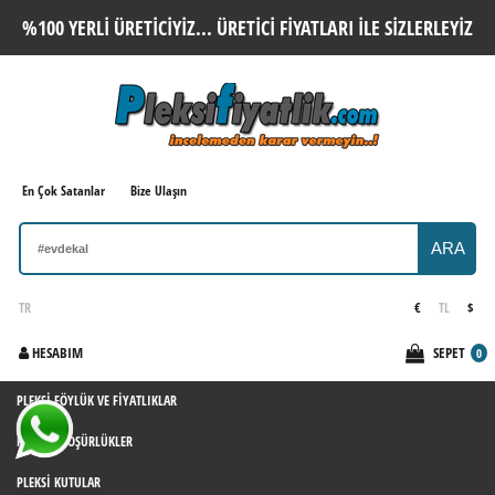
%100 YERLI ÜRETICIYIZ... ÜRETICI FIYATLARI ILE SIZLERLEYIZ
En Çok Satanlar
Bize Ulaşın
ARA
TR
€
TL
$
HESABIM
SEPET
0
PLEKSI FÖYLÜK VE FIYATLIKLAR
PLEKSI BROŞÜRLÜKLER
PLEKSI KUTULAR