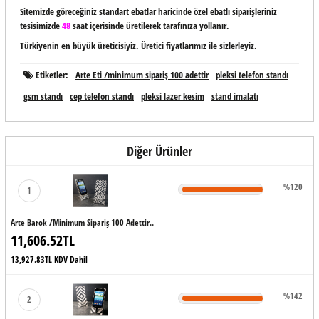
Sitemizde göreceğiniz standart ebatlar haricinde özel ebatlı siparişleriniz
tesisimizde
48
saat içerisinde üretilerek tarafınıza yollanır.
Türkiyenin en büyük üreticisiyiz. Üretici fiyatlarımız ile sizlerleyiz.
Etiketler:
Arte Eti /minimum sipariş 100 adettir
pleksi telefon standı
gsm standı
cep telefon standı
pleksi lazer kesim
stand imalatı
Diğer Ürünler
%120
1
Arte Barok /minimum Sipariş 100 Adettir..
11,606.52TL
13,927.83TL KDV Dahil
%142
2