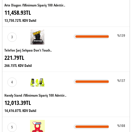
Arte Diagon /minimum Sipariş 100 Adettir..
11,458.93TL
13,750.72TL KDV Dahil
%139
3
Telefon Şarj Sehpası Don't Touch..
221.79TL
266.15TL KDV Dahil
%137
4
Handy Stand /minimum Sipariş 100 Adettir..
12,013.39TL
14,416.07TL KDV Dahil
%108
5