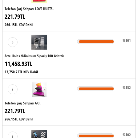
Telefon Şarj Sehpası LOVE HURTS..
221.79TL
266.15TL KDV Dahil
%101
6
Arte Holes /minimum Sipariş 100 Adettir..
11,458.93TL
13,750.72TL KDV Dahil
%152
7
Telefon Şarj Sehpası GO..
221.79TL
266.15TL KDV Dahil
%102
8