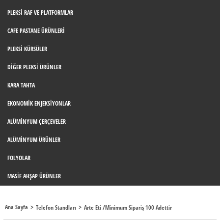
PLEKSI RAF VE PLATFORMLAR
CAFE PASTANE ÜRÜNLERI
PLEKSI KÜRSÜLER
DIĞER PLEKSI ÜRÜNLER
KARA TAHTA
EKONOMIK ENJEKSIYONLAR
ALÜMINYUM ÇERÇEVELER
ALÜMINYUM ÜRÜNLER
FOLYOLAR
MASIF AHŞAP ÜRÜNLER
Ana Sayfa
Telefon Standları
Arte Eti /minimum Sipariş 100 Adettir