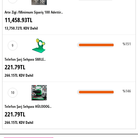
Arte Zigi /minimum Sipariş 100 Adettir..
11,458.93TL
13,750.72TL KDV Dahil
%151
9
Telefon Şarj Sehpası SMILE..
221.79TL
266.15TL KDV Dahil
%146
10
Telefon Şarj Sehpası HÜLOOOG..
221.79TL
266.15TL KDV Dahil