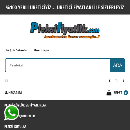
%100 YERLI ÜRETICIYIZ... ÜRETICI FIYATLARI ILE SIZLERLEYIZ
En Çok Satanlar
Bize Ulaşın
ARA
TR
€
TL
$
HESABIM
SEPET
0
PLEKSI FÖYLÜK VE FIYATLIKLAR
PLEKSI BROŞÜRLÜKLER
PLEKSI KUTULAR