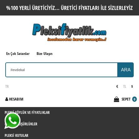
%100 YERLI ÜRETICIYIZ... ÜRETICI FIYATLARI ILE SIZLERLEYIZ
En Çok Satanlar
Bize Ulaşın
ARA
TR
€
TL
$
HESABIM
SEPET
0
PLEKSI FÖYLÜK VE FIYATLIKLAR
PLEKSI BROŞÜRLÜKLER
PLEKSI KUTULAR