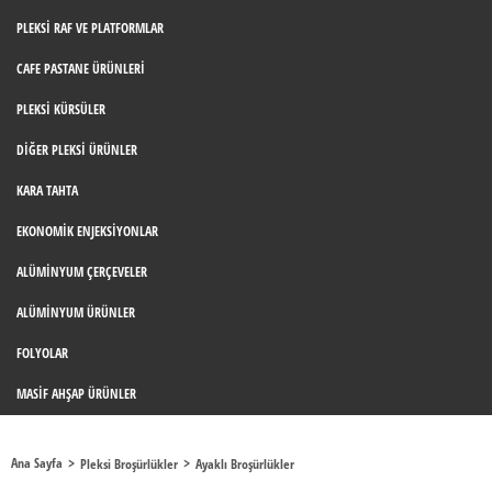
PLEKSI RAF VE PLATFORMLAR
CAFE PASTANE ÜRÜNLERI
PLEKSI KÜRSÜLER
DIĞER PLEKSI ÜRÜNLER
KARA TAHTA
EKONOMIK ENJEKSIYONLAR
ALÜMINYUM ÇERÇEVELER
ALÜMINYUM ÜRÜNLER
FOLYOLAR
MASIF AHŞAP ÜRÜNLER
Ana Sayfa
Pleksi Broşürlükler
Ayaklı Broşürlükler