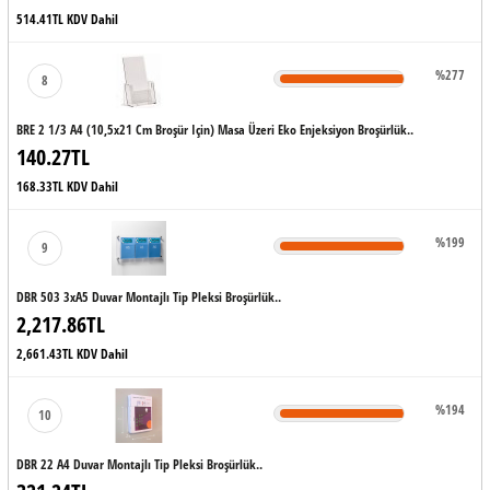
514.41TL KDV Dahil
%277
8
BRE 2 1/3 A4 (10,5x21 Cm Broşür Için) Masa Üzeri Eko Enjeksiyon Broşürlük..
140.27TL
168.33TL KDV Dahil
%199
9
DBR 503 3xA5 Duvar Montajlı Tip Pleksi Broşürlük..
2,217.86TL
2,661.43TL KDV Dahil
%194
10
DBR 22 A4 Duvar Montajlı Tip Pleksi Broşürlük..