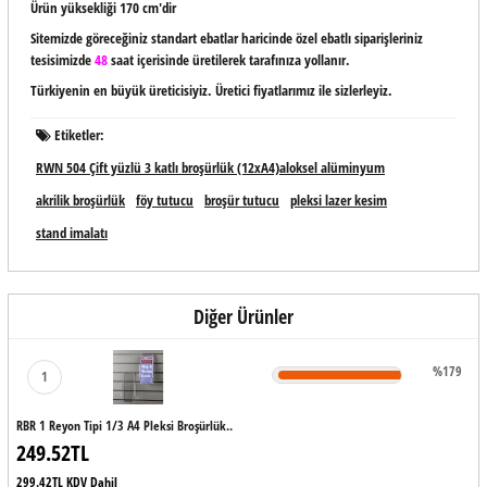
Ürün yüksekliği 170 cm'dir
Sitemizde göreceğiniz standart ebatlar haricinde özel ebatlı siparişleriniz
tesisimizde
48
saat içerisinde üretilerek tarafınıza yollanır.
Türkiyenin en büyük üreticisiyiz. Üretici fiyatlarımız ile sizlerleyiz.
Etiketler:
RWN 504 Çift yüzlü 3 katlı broşürlük (12xA4)aloksel alüminyum
akrilik broşürlük
föy tutucu
broşür tutucu
pleksi lazer kesim
stand imalatı
Diğer Ürünler
%179
1
RBR 1 Reyon Tipi 1/3 A4 Pleksi Broşürlük..
249.52TL
299.42TL KDV Dahil