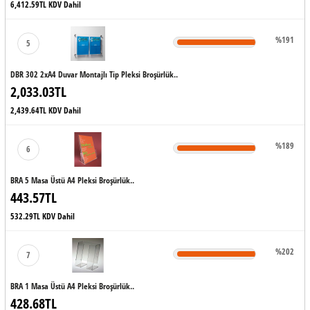
6,412.59TL KDV Dahil
%191
5
DBR 302 2xA4 Duvar Montajlı Tip Pleksi Broşürlük..
2,033.03TL
2,439.64TL KDV Dahil
%189
6
BRA 5 Masa Üstü A4 Pleksi Broşürlük..
443.57TL
532.29TL KDV Dahil
%202
7
BRA 1 Masa Üstü A4 Pleksi Broşürlük..
428.68TL