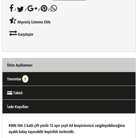
/
/
/
/
Alışveriş Listeme Ekle
Karşılaştır
Ürün Açıklaması
Yorumlar
0
Taksit
İade Koşulları
RWN 504 3 katlı çift yüzlü 12 ayrı çeşit A4 broşürünüzü sergileyebileceğiniz
ayaklı kolay taşınabilir boşürlük ünitesidir.