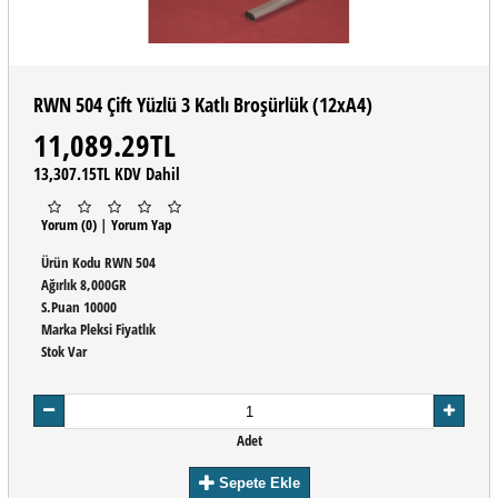
RWN 504 Çift Yüzlü 3 Katlı Broşürlük (12xA4)
11,089.29TL
13,307.15TL KDV Dahil
Yorum (0)
|
Yorum Yap
Ürün Kodu
RWN 504
Ağırlık
8,000GR
S.Puan
10000
Marka
Pleksi Fiyatlık
Stok
Var
Adet
Sepete Ekle