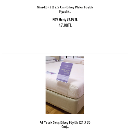
Mini-LD (3 X 2,5 Cm) Dikey Pleksi Föylük
Fiyatlık..
KDV Hariç 39.92TL
47.90TL
A4 Yatak Satış Dikey Föylük (21 X 30
Cm)..