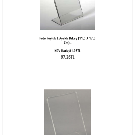
Foto Föylük L Ayaklı Dikey (11,5 X 17,5
Cm)..
KDV Hariç 81.05TL
97.26TL