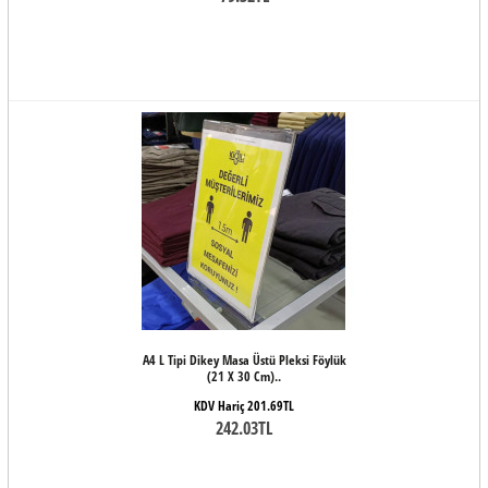
A4 L Tipi Dikey Masa Üstü Pleksi Föylük
(21 X 30 Cm)..
KDV Hariç 201.69TL
242.03TL