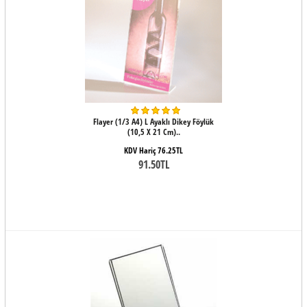
Flayer (1/3 A4) L Ayaklı Dikey Föylük
(10,5 X 21 Cm)..
KDV Hariç 76.25TL
91.50TL