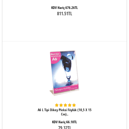
KDV Hariç 676.26TL
811.51TL
A6 L Tipi Dikey Pleksi Föylük (10,5 X 15
Cm)..
KDV Hariç 66.10TL
79.32TL