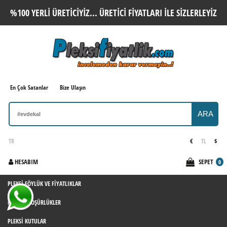
%100 YERLI ÜRETICIYIZ... ÜRETICI FIYATLARI ILE SIZLERLEYIZ
En Çok Satanlar
Bize Ulaşın
ARA
TR
€
TL
$
HESABIM
SEPET
0
PLEKSI FÖYLÜK VE FIYATLIKLAR
PLEKSI BROŞÜRLÜKLER
PLEKSI KUTULAR