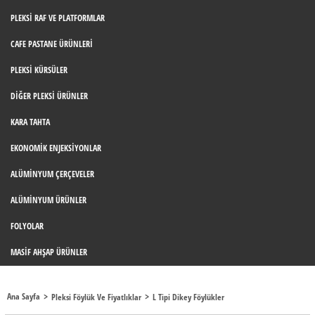
PLEKSI RAF VE PLATFORMLAR
CAFE PASTANE ÜRÜNLERI
PLEKSI KÜRSÜLER
DIĞER PLEKSI ÜRÜNLER
KARA TAHTA
EKONOMIK ENJEKSIYONLAR
ALÜMINYUM ÇERÇEVELER
ALÜMINYUM ÜRÜNLER
FOLYOLAR
MASIF AHŞAP ÜRÜNLER
Ana Sayfa
Pleksi Föylük Ve Fiyatlıklar
L Tipi Dikey Föylükler