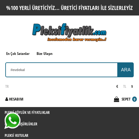
%100 YERLI ÜRETICIYIZ... ÜRETICI FIYATLARI ILE SIZLERLEYIZ
En Çok Satanlar
Bize Ulaşın
ARA
TR
€
TL
$
HESABIM
SEPET
0
PLEKSI FÖYLÜK VE FIYATLIKLAR
PLEKSI BROŞÜRLÜKLER
PLEKSI KUTULAR