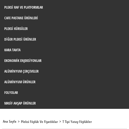
PLEKSI RAF VE PLATFORMLAR
CAFE PASTANE ÜRÜNLERI
PLEKSI KÜRSÜLER
DIĞER PLEKSI ÜRÜNLER
KARA TAHTA
EKONOMIK ENJEKSIYONLAR
ALÜMINYUM ÇERÇEVELER
ALÜMINYUM ÜRÜNLER
FOLYOLAR
MASIF AHŞAP ÜRÜNLER
Ana Sayfa
Pleksi Föylük Ve Fiyatlıklar
T Tipi Yatay Föylükler