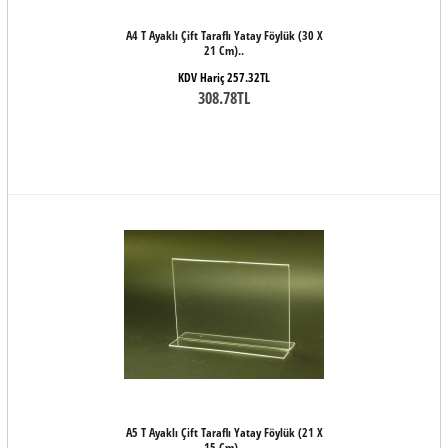
A4 T Ayaklı Çift Taraflı Yatay Föylük (30 X
21 Cm)..
KDV Hariç 257.32TL
308.78TL
A5 T Ayaklı Çift Taraflı Yatay Föylük (21 X
15 Cm)..