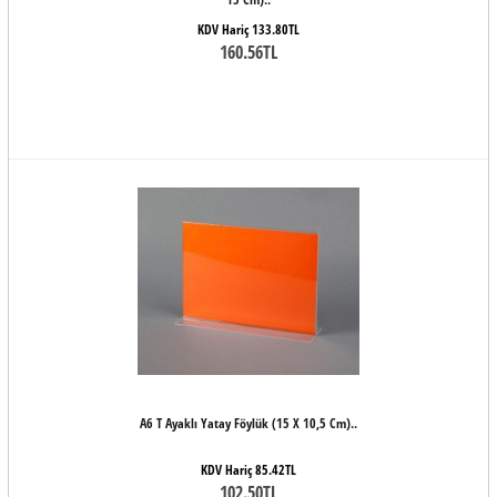
KDV Hariç 133.80TL
160.56TL
A6 T Ayaklı Yatay Föylük (15 X 10,5 Cm)..
KDV Hariç 85.42TL
102.50TL